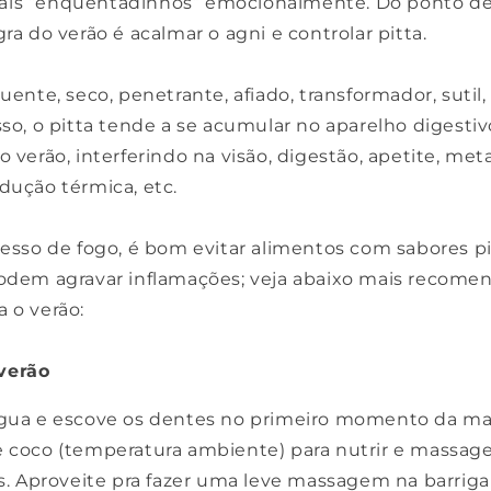
ais “enquentadinhos” emocionalmente. Do ponto de
gra do verão é acalmar o agni e controlar pitta.
quente, seco, penetrante, afiado, transformador, sutil
sso, o pitta tende a se acumular no aparelho digestivo
o verão, interferindo na visão, digestão, apetite, met
dução térmica, etc.
cesso de fogo, é bom evitar alimentos com sabores p
podem agravar inflamações; veja abaixo mais recome
 o verão:
verão
ngua e escove os dentes no primeiro momento da m
e coco (temperatura ambiente) para nutrir e massage
. Aproveite pra fazer uma leve massagem na barrig