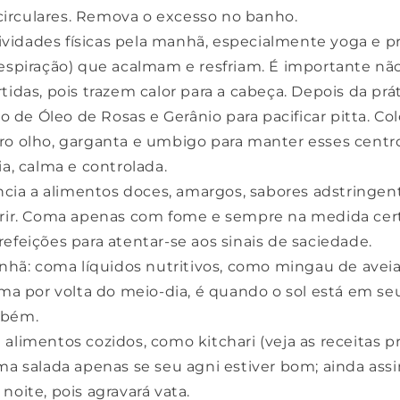
irculares. Remova o excesso no banho.
tividades físicas pela manhã, especialmente yoga e 
respiração) que acalmam e resfriam. É importante nã
tidas, pois trazem calor para a cabeça. Depois da prá
de Óleo de Rosas e Gerânio para pacificar pitta. C
ro olho, garganta e umbigo para manter esses centr
ia, calma e controlada.
cia a alimentos doces, amargos, sabores adstringent
erir. Coma apenas com fome e sempre na medida cer
refeições para atentar-se aos sinais de saciedade.
nhã: coma líquidos nutritivos, como mingau de aveia
a por volta do meio-dia, é quando o sol está em seu
mbém.
ra alimentos cozidos, como kitchari (veja as receitas 
oma salada apenas se seu agni estiver bom; ainda ass
noite, pois agravará vata.