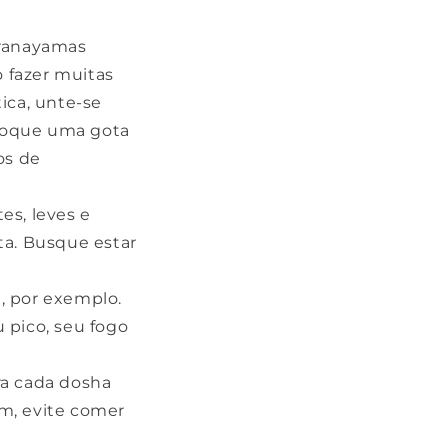
pranayamas
o fazer muitas
tica, unte-se
oloque uma gota
os de
es, leves e
ta. Busque estar
, por exemplo.
 pico, seu fogo
pra cada dosha
im, evite comer