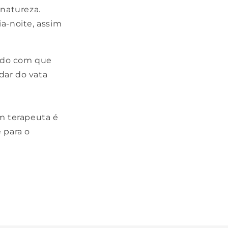
natureza.
ia-noite, assim
endo com que
dar do vata
m terapeuta é
 para o