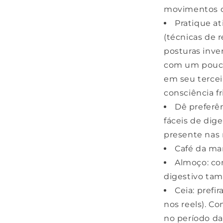
movimentos c
Pratique a
(técnicas de 
posturas inver
com um pouco 
em seu tercei
consciência fr
Dê preferên
fáceis de dig
presente nas 
Café da ma
Almoço: com
digestivo ta
Ceia: prefi
nos reels). C
no período da 