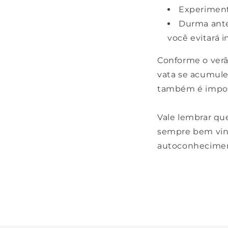
Experiment
Durma antes
você evitará i
Conforme o verã
vata se acumule
também é impor
Vale lembrar qu
sempre bem vind
autoconhecimen