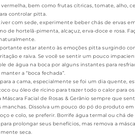
 vermelha, bem como frutas cítricas, tomate, alho, ceb
ra controlar pitta.
iver com sede, experimente beber chás de ervas e
o de hortelã-pimenta, alcaçuz, erva-doce e rosa. Faç
 naturalmente.
portante estar atento às emoções pitta surgindo com
rritação e raiva. Se você se sentir um pouco impacien
le de água na boca por alguns instantes para resfri
l manter a “boca fechada”.
 para a cama, especialmente se foi um dia quente, es
co ou óleo de rícino para trazer todo o calor para os
 Máscara Facial de Rosas & Gerânio sempre que senti
s manchas. Dissolva um pouco do pó do produto em 
oço e colo, se preferir. Borrife água termal ou chá d
para prolongar seus benefícios, mas remova a másc
camente seca.