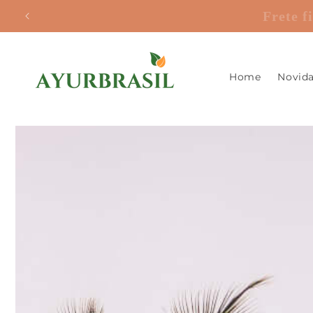
Pular
Frete
para o
conteúdo
Home
Novid