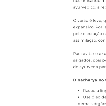
nos deixando m
ayurvédico, a re
O verão é leve, 
expansivo. Por i
pele e coração n
assimilação, con
Para evitar o ex
salgados, pois 
do ayurveda para
Dinacharya no 
Raspe a lí
Use óleo d
demais órgãos