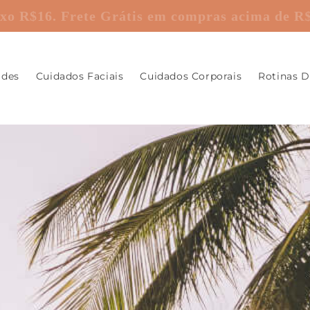
 fixo R$16. Frete Grátis em compras acima de 
ades
Cuidados Faciais
Cuidados Corporais
Rotinas D