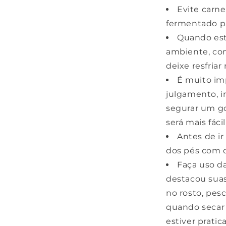
Evite carne
fermentado pa
Quando est
ambiente, com
deixe resfriar
É muito im
julgamento, i
segurar um go
será mais fáci
Antes de ir
dos pés com co
Faça uso da
destacou sua
no rosto, pesc
quando secar 
estiver prati