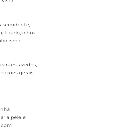
 vista
, ascendente,
, fígado, olhos,
abolismo,
icantes, azedos,
ndações gerais
anhã
ar a pele e
a com