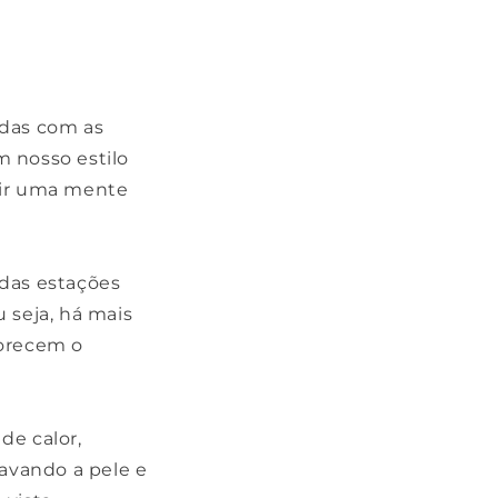
das com as
m nosso estilo
tir uma mente
 das estações
 seja, há mais
vorecem o
de calor,
ravando a pele e