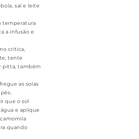
ola, sal e leite
m temperatura
a a infusão e
o crítica,
te, tente
ar pitta, também
fregue as solas
 pés.
r que o sol
água e aplique
e camomila
ara quando