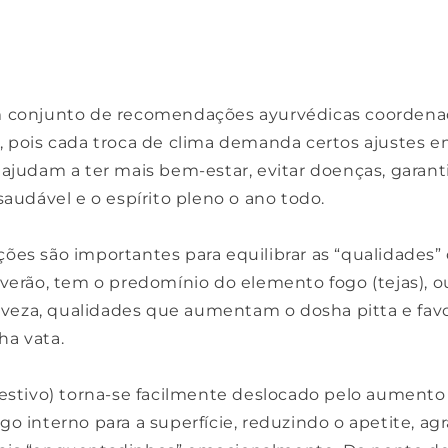
3
m conjunto de recomendações ayurvédicas coordena
, pois cada troca de clima demanda certos ajustes e
 ajudam a ter mais bem-estar, evitar doenças, garan
saudável e o espírito pleno o ano todo.
ões são importantes para equilibrar as “qualidades”
verão, tem o predomínio do elemento fogo (tejas), ou
 leveza, qualidades que aumentam o dosha pitta e fa
a vata.
gestivo) torna-se facilmente deslocado pelo aumento 
o interno para a superfície, reduzindo o apetite, ag