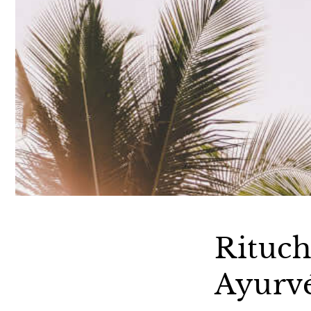
Rituch
Ayurv