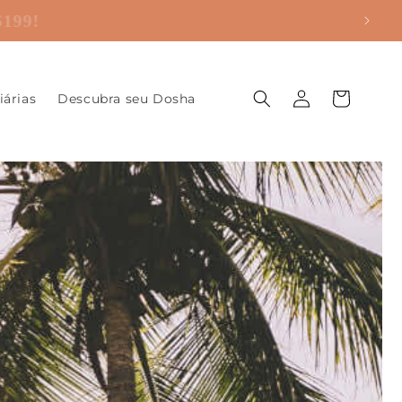
R$199!
Fazer
Carrinho
iárias
Descubra seu Dosha
login