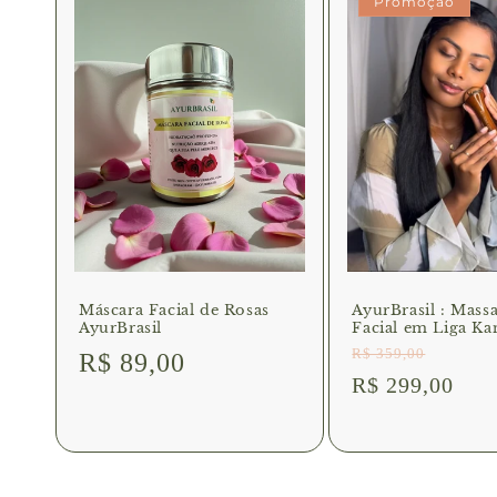
o
Promoção
:
Máscara Facial de Rosas
AyurBrasil : Mass
AyurBrasil
Facial em Liga Ka
R$ 359,00
Preço
R$ 89,00
Preço
Preço
R$ 299,00
normal
normal
promociona