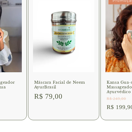
Promoçã
ageador
Máscara Facial de Neem
Kansa Gua-
nsa
AyurBrasil
Massageador
Ayurvédico
Preço
R$ 79,00
R$ 249,00
Preço
Preço
normal
R$ 199,9
normal
l
promoci