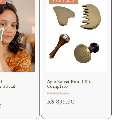
o
Promoção
sha
AyurKansa Ritual Kit
 Facial
Completo
R$ 1.216,00
Preço
Preço
R$ 899,90
normal
0
promocional
onal