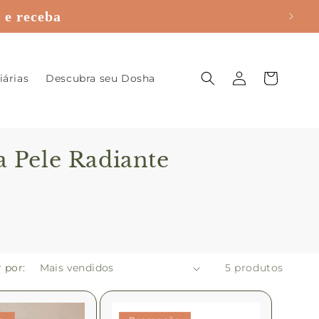
 e receba
Fazer
Carrinho
iárias
Descubra seu Dosha
login
a Pele Radiante
 por:
5 produtos