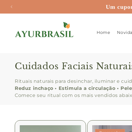
Pular
Um cupom
para o
conteúdo
Home
Novid
C
Cuidados Faciais Naturai
o
Rituais naturais para desinchar, iluminar e cu
l
Reduz inchaço • Estimula a circulação • Pe
Comece seu ritual com os mais vendidos abaix
e
ç
ã