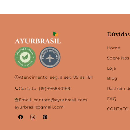
Dúvidas
Home
Sobre Nós
Loja
🕗Atendimento: seg. à sex. 09 às 18h
Blog
📞Contato: (19)996840169
Rastreio 
FAQ
📩Email: contato@ayurbrasil.com
ayurbrasil@gmail.com
CONTATO
Facebook
Instagram
Pinterest